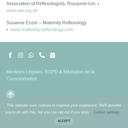
Association of Reflexologists, Royaume-Uni •
www.aor.org.uk
Susanne Enzer – Maternity Reflexology
•
www.maternity-reflexology.com
Mentions Légales, RGPD & Médiation de la
Consommation
This website uses cookies to improve your experience. We'll assume
©2018 - 2022
Holistic Approaches
- All rights reserved. Web:
you're ok with this, but you can opt-out if you wish.
Cookie settings
Holistic Approaches
&
JKQ Design
ACCEPT